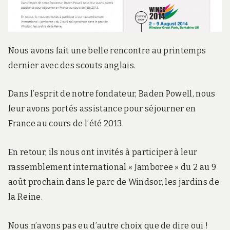
e
Nous avons fait une belle rencontre au printemps
dernier avec des scouts anglais.
Dans l’esprit de notre fondateur, Baden Powell, nous
leur avons portés assistance pour séjourner en
France au cours de l’été 2013.
En retour, ils nous ont invités à participer à leur
rassemblement international « Jamboree » du 2 au 9
août prochain dans le parc de Windsor, les jardins de
la Reine.
Nous n’avons pas eu d’autre choix que de dire oui !