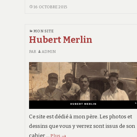
WINGS
16 OCTOBRE 2015
2014
MON SITE
Hubert Merlin
PAR
ADMIN
Ce site est dédié à mon père. Les photos et
dessins que vous y verrez sont issus de son
Hubert
cahier …
Plus
→