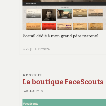
i
e
Portail dédié à mon grand père matenel
JOSEPH
25 JUILLET 2024
LELOUTRE
MON SITE
La boutique FaceScouts
PAR
ADMIN