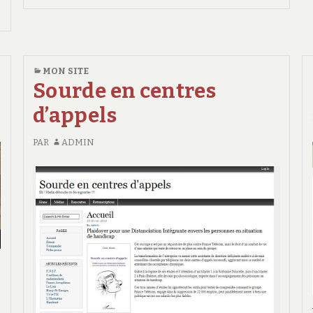
DIT
ou
CAP
pas
OU
!
PAS
MON SITE
!
Sourde en centres
d’appels
PAR
ADMIN