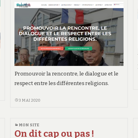
t
Promouvoir la rencontre, le dialogue et le
respect entre les différentes religions.
ESPLANADE
3 MAI 2020
DES
RELIGIONS
ET
MON SITE
DES
On dit cap ou pas !
CULTURES