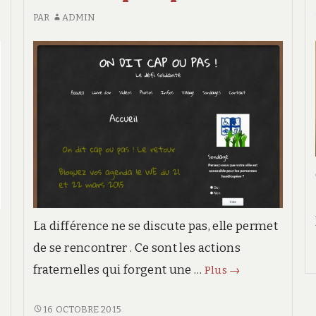
PAR
ADMIN
La différence ne se discute pas, elle permet
de se rencontrer . Ce sont les actions
On
fraternelles qui forgent une …
Plus
→
dit
cap
ON
16 OCTOBRE 2015